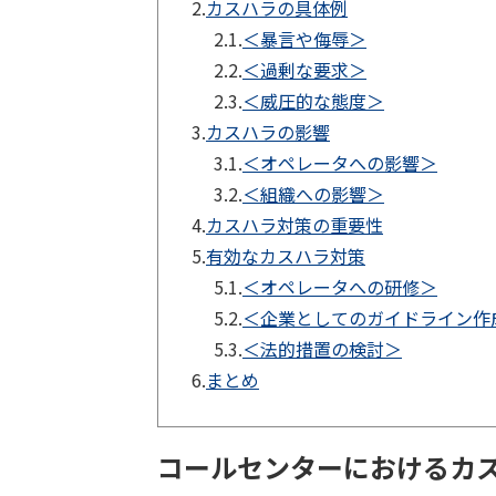
2.
カスハラの具体例
2.1.
＜暴言や侮辱＞
2.2.
＜過剰な要求＞
2.3.
＜威圧的な態度＞
3.
カスハラの影響
3.1.
＜オペレータへの影響＞
3.2.
＜組織への影響＞
4.
カスハラ対策の重要性
5.
有効なカスハラ対策
5.1.
＜オペレータへの研修＞
5.2.
＜企業としてのガイドライン作
5.3.
＜法的措置の検討＞
6.
まとめ
コールセンターにおけるカ