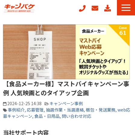
キャンペーン事務局代行
キャンフォーム
キャンガチャ
周年記念キャンペーンパッケージ
POSレジ連動キャンペーン
キャンペーン事例
【食品メーカー様】マストバイキャンペーン事
お役立ちコラム
例 人気映画とのタイアップ企画
2024-12-25 14:38
キャンペーン事例
事例紹介
応募管理
抽選作業・当選連絡
梱包・発送業務
web応
募キャンペーン
食品・日用品
問い合わせ対応
当社サポート内容