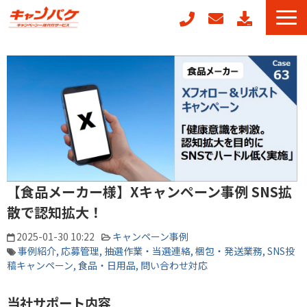
キャンペーン事務局代行
キャンフォーム
キャンガチャ
周年記念キャンペーンパッケージ
POSレジ連動キャンペーン
キャンペーン事例
【食品メーカー様】Xキャンペーン事例 SNS拡
お役立ちコラム
散で認知拡大！
2025-01-30 10:22
キャンペーン事例
事例紹介
応募管理
抽選作業・当選連絡
梱包・発送業務
SNS投
稿キャンペーン
食品・日用品
問い合わせ対応
当社サポート内容