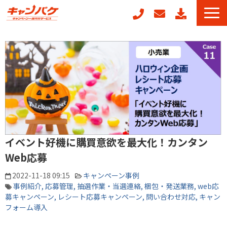
キャンペーン事務局代行
キャンフォーム
キャンガチャ
販促ノベルティ製作
POSレジ連動キャンペーン
キャンペーン事例
イベント好機に購買意欲を最大化！カンタン
お役立ちコラム
Web応募
2022-11-18 09:15
キャンペーン事例
事例紹介
応募管理
抽選作業・当選連絡
梱包・発送業務
web応
募キャンペーン
レシート応募キャンペーン
問い合わせ対応
キャン
フォーム導入