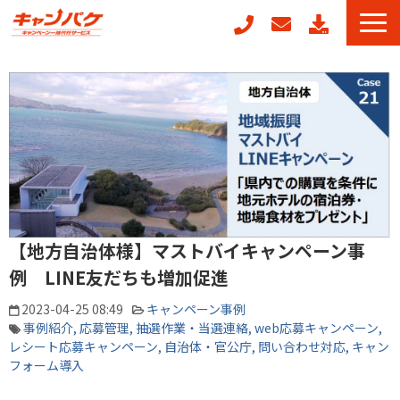
キャンペーン事務局代行
キャンフォーム
キャンガチャ
周年記念キャンペーンパッケージ
POSレジ連動キャンペーン
キャンペーン事例
【地方自治体様】マストバイキャンペーン事
お役立ちコラム
例 LINE友だちも増加促進
2023-04-25 08:49
キャンペーン事例
事例紹介
応募管理
抽選作業・当選連絡
web応募キャンペーン
レシート応募キャンペーン
自治体・官公庁
問い合わせ対応
キャン
フォーム導入