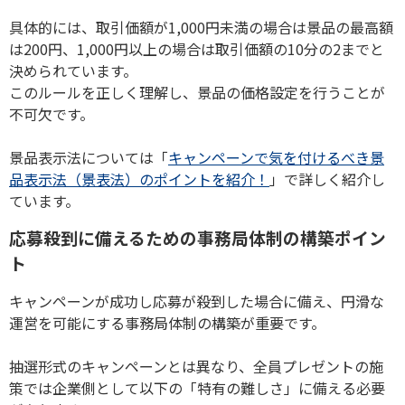
具体的には、取引価額が
1,000
円未満の場合は景品の最高額
は
200
円、
1,000
円以上の場合は取引価額の
10
分の
2
までと
決められています。
このルールを正しく理解し、景品の価格設定を行うことが
不可欠です。
景品表示法については「
キャンペーンで気を付けるべき景
品表示法（景表法）のポイントを紹介！
」で詳しく紹介し
ています。
応募殺到に備えるための事務局体制の構築ポイン
ト
キャンペーンが成功し応募が殺到した場合に備え、円滑な
運営を可能にする事務局体制の構築が重要です。
抽選形式のキャンペーンとは異なり、全員プレゼントの施
策では企業側として以下の「特有の難しさ」に備える必要