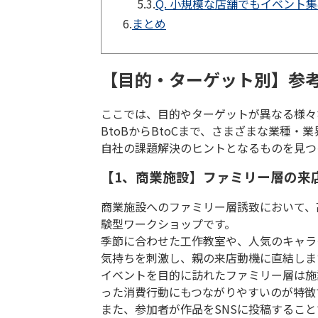
5.3.
Q. 小規模な店舗でもイベント
6.
まとめ
【目的・ターゲット別】参
ここでは、目的やターゲットが異なる様々
BtoB
から
BtoC
まで、さまざまな業種・業
自社の課題解決のヒントとなるものを見つ
【1、商業施設】ファミリー層の来
商業施設へのファミリー層誘致において、
験型ワークショップです。
季節に合わせた工作教室や、人気のキャラ
気持ちを刺激し、親の来店動機に直結しま
イベントを目的に訪れたファミリー層は施
った消費行動にもつながりやすいのが特徴
また、参加者が作品を
SNS
に投稿すること