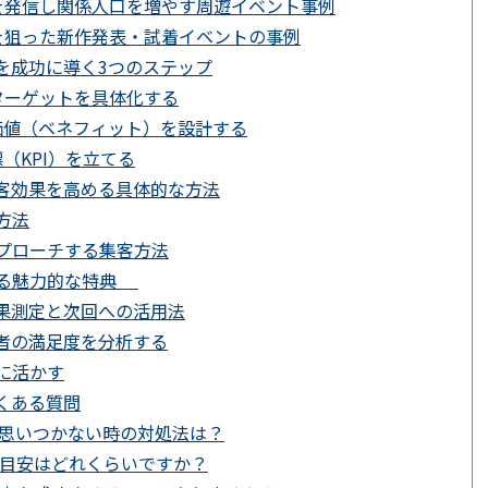
を発信し関係人口を増やす周遊イベント事例
散を狙った新作発表・試着イベントの事例
を成功に導く3つのステップ
ターゲットを具体化する
価値（ベネフィット）を設計する
（KPI）を立てる
客効果を高める具体的な方法
方法
プローチする集客方法
げる魅力的な特典
果測定と次回への活用法
者の満足度を分析する
に活かす
くある質問
が思いつかない時の対処法は？
の目安はどれくらいですか？