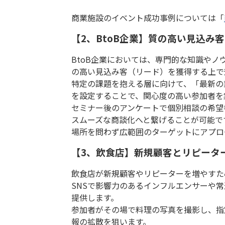
商業施設のイベント成功事例については「
【2、BtoB企業】質の高い見込み
BtoB
企業においては、専門的な知識やノ
の高い見込み客（リード）を獲得する上で
特定の課題を抱える層に向けて、「最新の
を設定することで、関心度の高い参加者を
セミナー後のアンケートで個別相談の希望
スムーズな商談化へと繋げることが可能で
場所を問わず広範囲のターゲットにアプロ
【3、飲食店】新規顧客とリピータ
飲食店が新規顧客やリピーターを増やすた
SNS
で影響力のあるインフルエンサーや常
提供します。
参加者がその場で料理の写真を撮影し、指
報の拡散を狙います。