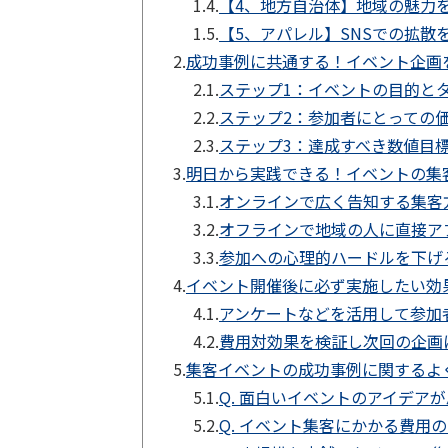
1.4.
【4、地方自治体】地域の魅力
1.5.
【5、アパレル】SNSでの拡
2.
成功事例に共通する！イベント企画
2.1.
ステップ1：イベントの目的と
2.2.
ステップ2：参加者にとっての
2.3.
ステップ3：達成すべき数値目標
3.
明日から実践できる！イベントの集
3.1.
オンラインで広く告知する集客
3.2.
オフラインで地域の人に直接ア
3.3.
参加への心理的ハードルを下
4.
イベント開催後に必ず実施したい効
4.1.
アンケートなどを活用して参加
4.2.
費用対効果を検証し次回の企画
5.
集客イベントの成功事例に関するよ
5.1.
Q. 面白いイベントのアイデア
5.2.
Q. イベント集客にかかる費用