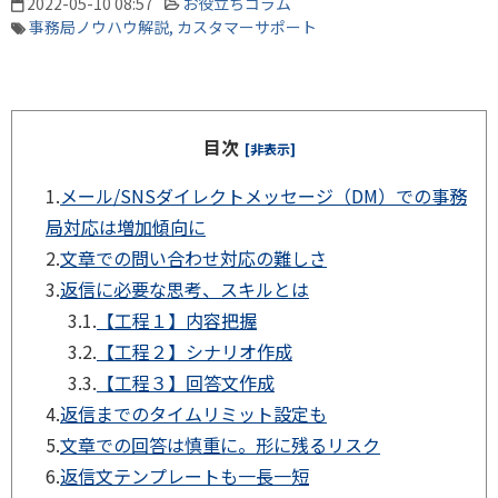
2022-05-10 08:57
お役立ちコラム
事務局ノウハウ解説
カスタマーサポート
目次
[非表示]
1.
メール/SNSダイレクトメッセージ（DM）での事務
局対応は増加傾向に
2.
文章での問い合わせ対応の難しさ
3.
返信に必要な思考、スキルとは
3.1.
【工程１】内容把握
3.2.
【工程２】シナリオ作成
3.3.
【工程３】回答文作成
4.
返信までのタイムリミット設定も
5.
文章での回答は慎重に。形に残るリスク
6.
返信文テンプレートも一長一短