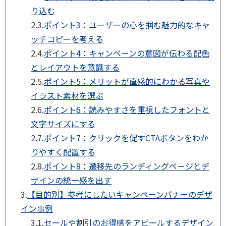
り込む
2.3.
ポイント3：ユーザーの心を掴む魅力的なキャ
ッチコピーを考える
2.4.
ポイント4：キャンペーンの意図が伝わる配色
とレイアウトを意識する
2.5.
ポイント5：メリットが直感的にわかる写真や
イラスト素材を選ぶ
2.6.
ポイント6：読みやすさを重視したフォントと
文字サイズにする
2.7.
ポイント7：クリックを促すCTAボタンをわか
りやすく配置する
2.8.
ポイント8：遷移先のランディングページとデ
ザインの統一感を出す
3.
【目的別】参考にしたいキャンペーンバナーのデザ
イン事例
3.1.
セールや割引のお得感をアピールするデザイン