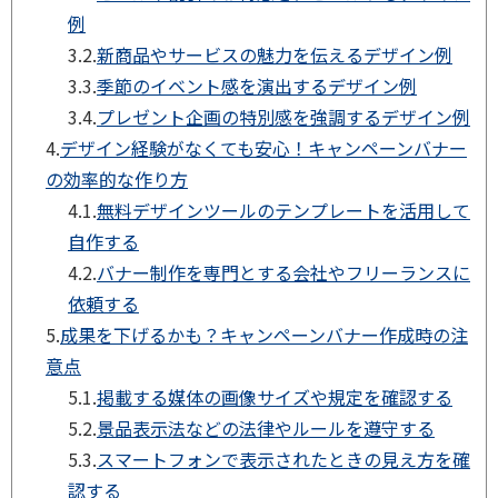
例
3.2.
新商品やサービスの魅力を伝えるデザイン例
3.3.
季節のイベント感を演出するデザイン例
3.4.
プレゼント企画の特別感を強調するデザイン例
4.
デザイン経験がなくても安心！キャンペーンバナー
の効率的な作り方
4.1.
無料デザインツールのテンプレートを活用して
自作する
4.2.
バナー制作を専門とする会社やフリーランスに
依頼する
5.
成果を下げるかも？キャンペーンバナー作成時の注
意点
5.1.
掲載する媒体の画像サイズや規定を確認する
5.2.
景品表示法などの法律やルールを遵守する
5.3.
スマートフォンで表示されたときの見え方を確
認する