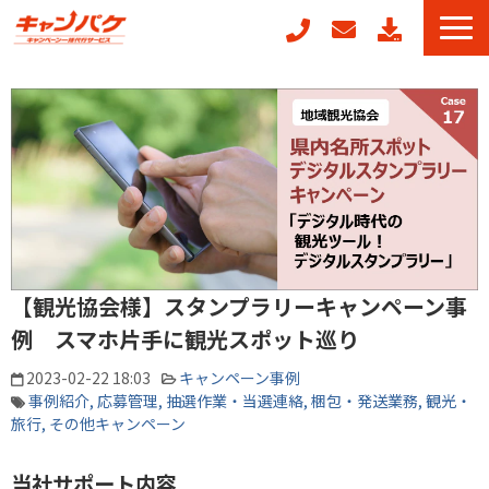
キャンペーン事務局代行
キャンフォーム
キャンガチャ
周年記念キャンペーンパッケージ
POSレジ連動キャンペーン
キャンペーン事例
【観光協会様】スタンプラリーキャンペーン事
お役立ちコラム
例 スマホ片手に観光スポット巡り
2023-02-22 18:03
キャンペーン事例
事例紹介
応募管理
抽選作業・当選連絡
梱包・発送業務
観光・
旅行
その他キャンペーン
当社サポート内容