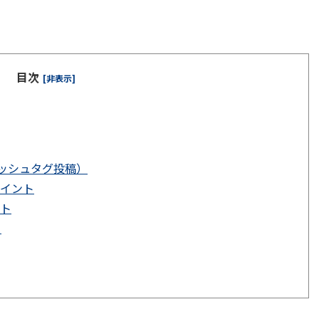
目次
[非表示]
ッシュタグ投稿）
ポイント
ント
と