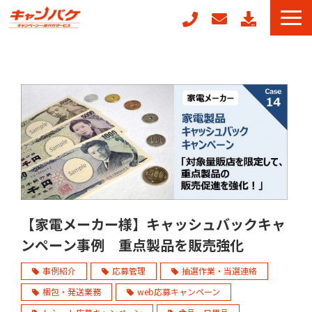
キャンペーン事務局代行
キャンフォーム
キャンガチャ
販促ノベルティ製作
POSレジ連動キャンペーン
キャンペーン事例
お役立ちコラム
【家電メーカー様】キャッシュバックキャ
ンペーン事例 重点製品を販売強化
事例紹介
応募管理
抽選作業・当選連絡
梱包・発送業務
web応募キャンペーン